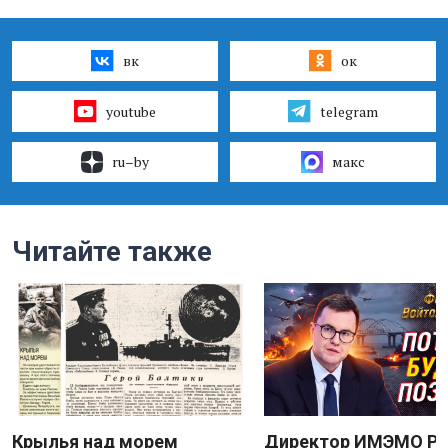
вк
ок
youtube
telegram
ru–by
макс
Читайте также
Крылья над морем
Директор ИМЭМО Р