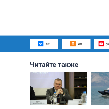
вк
ок
y
Читайте также