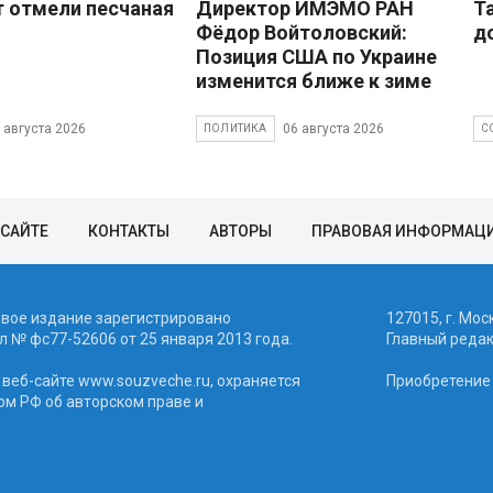
 отмели песчаная
Директор ИМЭМО РАН
Т
Фёдор Войтоловский:
д
Позиция США по Украине
изменится ближе к зиме
 августа 2026
06 августа 2026
ПОЛИТИКА
С
 САЙТЕ
КОНТАКТЫ
АВТОРЫ
ПРАВОВАЯ ИНФОРМАЦ
евое издание зарегистрировано
127015, г. Мос
 № фc77-52606 от 25 января 2013 года.
Главный реда
веб-сайте www.souzveche.ru, охраняется
Приобретение а
ом РФ об авторском праве и