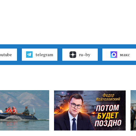
outube
telegram
ru–by
макс