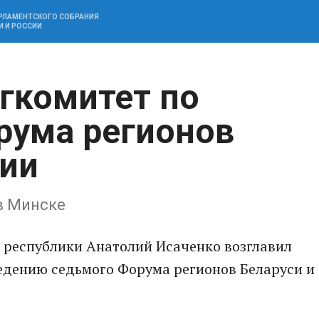
АРЛАМЕНТСКОГО СОБРАНИЯ
И И РОССИИ
ргкомитет по
рума регионов
сии
в Минске
 республики Анатолий Исаченко возглавил
ведению седьмого Форума регионов Беларуси и