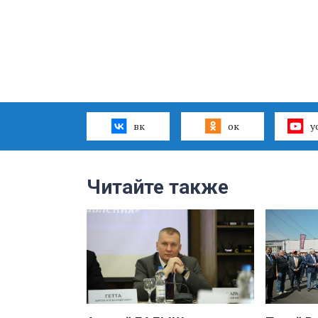
вк
ок
y
Читайте также