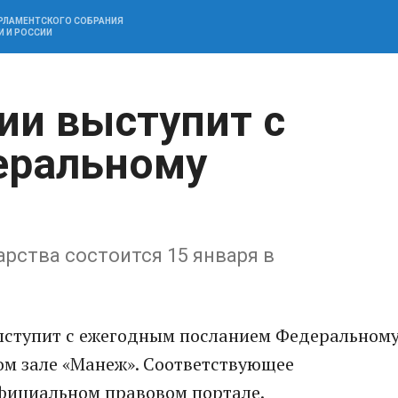
АРЛАМЕНТСКОГО СОБРАНИЯ
И И РОССИИ
ии выступит с
еральному
рства состоится 15 января в
ыступит с ежегодным посланием Федеральном
ом зале «Манеж». Соответствующее
фициальном правовом портале.