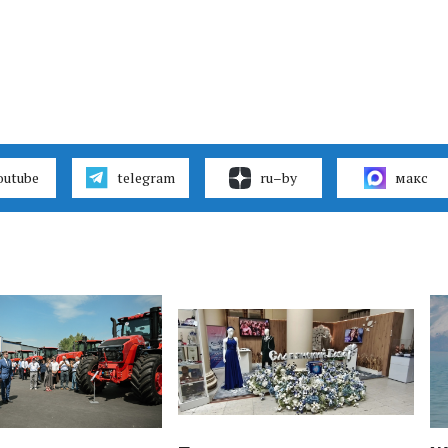
outube
telegram
ru–by
макс