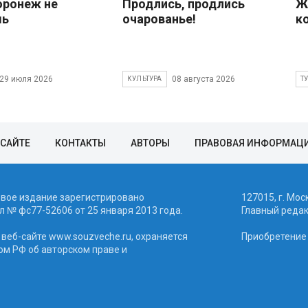
оронеж не
Продлись, продлись
Ж
шь
очарованье!
к
29 июля 2026
08 августа 2026
КУЛЬТУРА
Т
 САЙТЕ
КОНТАКТЫ
АВТОРЫ
ПРАВОВАЯ ИНФОРМАЦ
евое издание зарегистрировано
127015, г. Мос
 № фc77-52606 от 25 января 2013 года.
Главный реда
веб-сайте www.souzveche.ru, охраняется
Приобретение а
ом РФ об авторском праве и