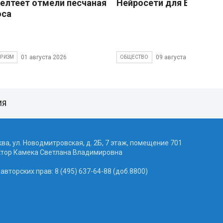
елтеет отмели песчаная
Нейросети для Васечки
оса
01 августа 2026
09 августа 2026
УРИЗМ
ОБЩЕСТВО
ИЯ
ква, ул. Новодмитровская, д. 2Б, 7 этаж, помещение 701
ктор Камека Светлана Владимировна
вторских прав: 8 (495) 637-64-88 (доб.8800)