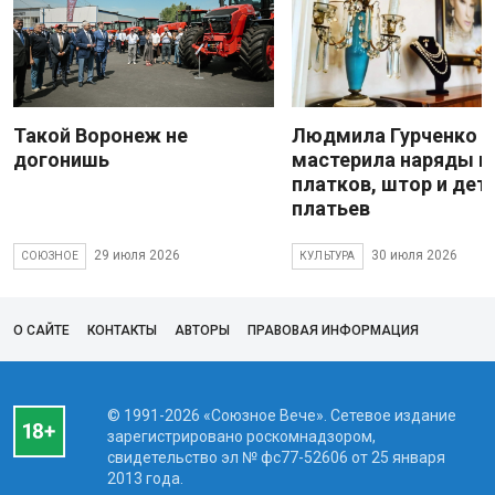
Такой Воронеж не
Людмила Гурченко
догонишь
мастерила наряды и
платков, штор и дет
платьев
29 июля 2026
30 июля 2026
СОЮЗНОЕ
КУЛЬТУРА
О САЙТЕ
КОНТАКТЫ
АВТОРЫ
ПРАВОВАЯ ИНФОРМАЦИЯ
© 1991-2026 «Союзное Вече». Сетевое издание
зарегистрировано роскомнадзором,
свидетельство эл № фc77-52606 от 25 января
2013 года.