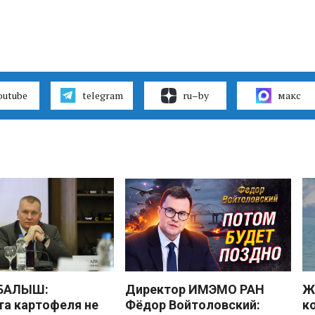
outube
telegram
ru–by
макс
 БАЛЫШ:
Директор ИМЭМО РАН
Ж
а картофеля не
Фёдор Войтоловский:
к