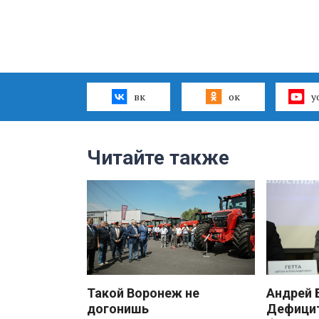
вк
ок
y
Читайте также
Такой Воронеж не
Андрей
догонишь
Дефицит