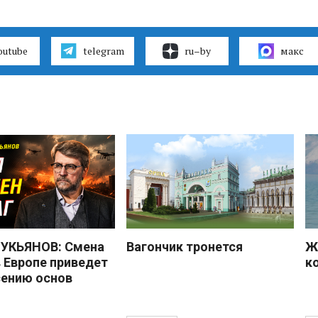
outube
telegram
ru–by
макс
УКЬЯНОВ: Смена
Вагончик тронется
Ж
в Европе приведет
к
сению основ