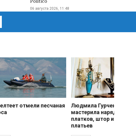
Politico
06 августа 2026, 11:48
елтеет отмели песчаная
Людмила Гурченко
оса
мастерила наряды из
платков, штор и детски
платьев