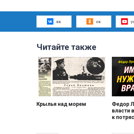
вк
ок
y
Читайте также
Крылья над морем
Федор Л
власти 
к потря