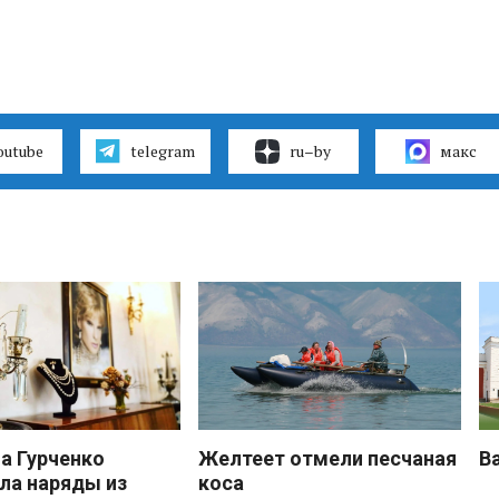
outube
telegram
ru–by
макс
 Гурченко
Желтеет отмели песчаная
В
ла наряды из
коса