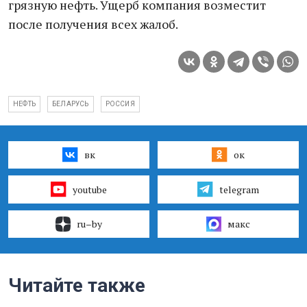
грязную нефть. Ущерб компания возместит
после получения всех жалоб.
НЕФТЬ
БЕЛАРУСЬ
РОССИЯ
вк
ок
youtube
telegram
ru–by
макс
Читайте также