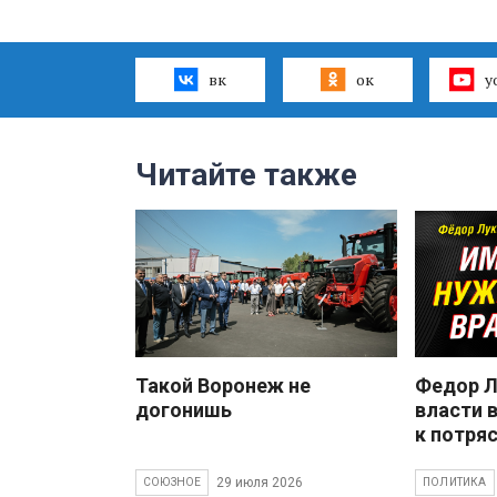
вк
ок
y
Читайте также
Такой Воронеж не
Федор Л
догонишь
власти 
к потря
29 июля 2026
СОЮЗНОЕ
ПОЛИТИКА