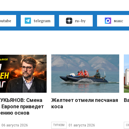
outube
telegram
ru–by
макс
УКЬЯНОВ: Смена
Желтеет отмели песчаная
В
в Европе приведет
коса
сению основ
06 августа 2026
01 августа 2026
ТУРИЗМ
О