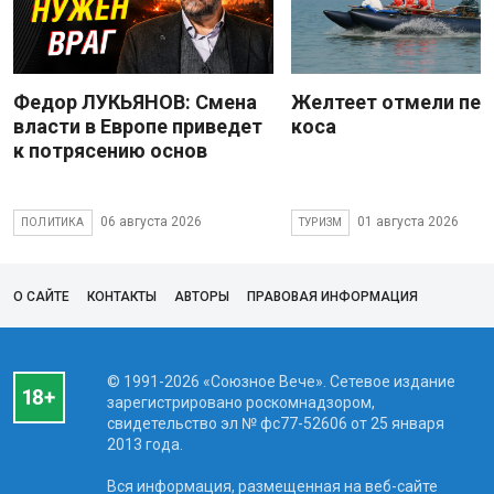
Федор ЛУКЬЯНОВ: Смена
Желтеет отмели пес
власти в Европе приведет
коса
к потрясению основ
06 августа 2026
01 августа 2026
ПОЛИТИКА
ТУРИЗМ
О САЙТЕ
КОНТАКТЫ
АВТОРЫ
ПРАВОВАЯ ИНФОРМАЦИЯ
© 1991-2026 «Союзное Вече». Сетевое издание
зарегистрировано роскомнадзором,
свидетельство эл № фc77-52606 от 25 января
2013 года.
Вся информация, размещенная на веб-сайте