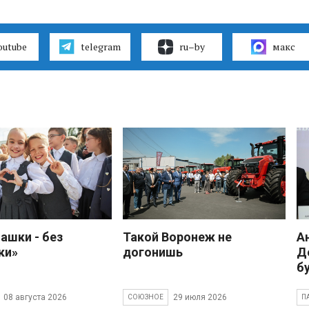
outube
telegram
ru–by
макс
ашки - без
Такой Воронеж не
А
ки»
догонишь
Д
б
08 августа 2026
29 июля 2026
СОЮЗНОЕ
П