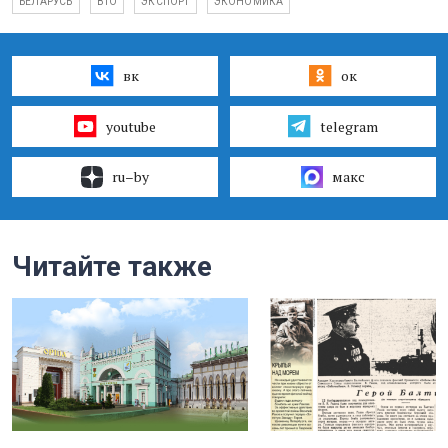
БЕЛАРУСЬ
ВТО
ЭКСПОРТ
ЭКОНОМИКА
вк
ок
youtube
telegram
ru–by
макс
Читайте также