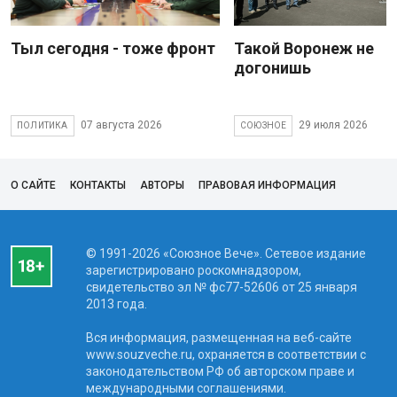
Тыл сегодня - тоже фронт
Такой Воронеж не
догонишь
07 августа 2026
29 июля 2026
ПОЛИТИКА
СОЮЗНОЕ
О САЙТЕ
КОНТАКТЫ
АВТОРЫ
ПРАВОВАЯ ИНФОРМАЦИЯ
© 1991-2026 «Союзное Вече». Сетевое издание
зарегистрировано роскомнадзором,
свидетельство эл № фc77-52606 от 25 января
2013 года.
Вся информация, размещенная на веб-сайте
www.souzveche.ru, охраняется в соответствии с
законодательством РФ об авторском праве и
международными соглашениями.