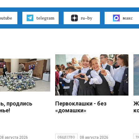
outube
telegram
ru–by
макс
ь, продлись
Первоклашки - без
Ж
нье!
«домашки»
к
08 августа 2026
08 августа 2026
ОБЩЕСТВО
Т