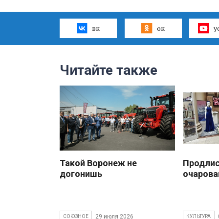
вк
ок
y
Читайте также
Такой Воронеж не
Продлис
догонишь
очарова
29 июля 2026
СОЮЗНОЕ
КУЛЬТУРА