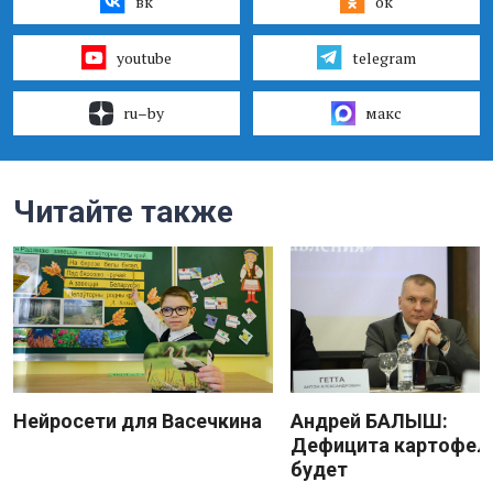
вк
ок
youtube
telegram
ru–by
макс
Читайте также
Нейросети для Васечкина
Андрей БАЛЫШ:
Дефицита картофеля
будет