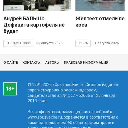
Андрей БАЛЫШ:
Желтеет отмели пес
Дефицита картофеля не
коса
будет
05 августа 2026
01 августа 2026
ПАРЛАМЕНТСКОЕ
ТУРИЗМ
О САЙТЕ
КОНТАКТЫ
АВТОРЫ
ПРАВОВАЯ ИНФОРМАЦИЯ
© 1991-2026 «Союзное Вече». Сетевое издание
зарегистрировано роскомнадзором,
свидетельство эл № фc77-52606 от 25 января
2013 года.
Вся информация, размещенная на веб-сайте
www.souzveche.ru, охраняется в соответствии с
законодательством РФ об авторском праве и
международными соглашениями.