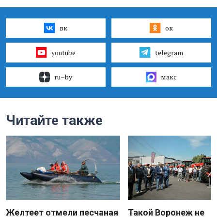
вк
ок
youtube
telegram
ru–by
макс
Читайте также
Желтеет отмели песчаная
Такой Воронеж не