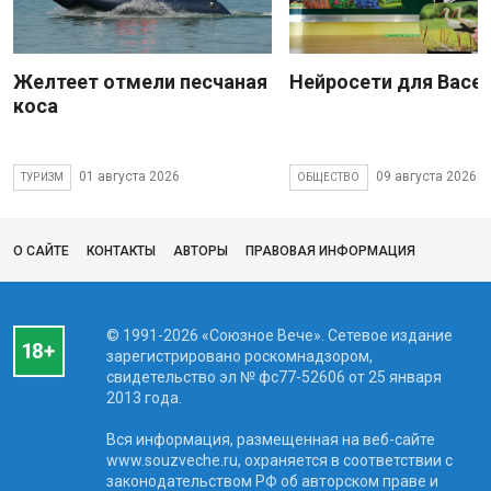
Желтеет отмели песчаная
Нейросети для Васе
коса
01 августа 2026
09 августа 2026
ТУРИЗМ
ОБЩЕСТВО
О САЙТЕ
КОНТАКТЫ
АВТОРЫ
ПРАВОВАЯ ИНФОРМАЦИЯ
© 1991-2026 «Союзное Вече». Сетевое издание
зарегистрировано роскомнадзором,
свидетельство эл № фc77-52606 от 25 января
2013 года.
Вся информация, размещенная на веб-сайте
www.souzveche.ru, охраняется в соответствии с
законодательством РФ об авторском праве и