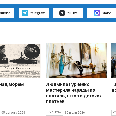
outube
telegram
ru–by
макс
над морем
Людмила Гурченко
Т
мастерила наряды из
д
платков, штор и детских
платьев
05 августа 2026
30 июля 2026
КУЛЬТУРА
С