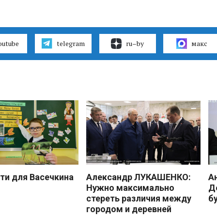
outube
telegram
ru–by
макс
ти для Васечкина
Александр ЛУКАШЕНКО:
А
Нужно максимально
Д
стереть различия между
б
городом и деревней