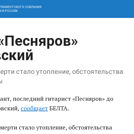
АРЛАМЕНТСКОГО СОБРАНИЯ
И И РОССИИ
 «Песняров»
вский
ерти стало утопление, обстоятельства
ы
ант, последний гитарист «Песняров» до
овский,
сообщает
БЕЛТА.
мерти стало утопление, обстоятельства