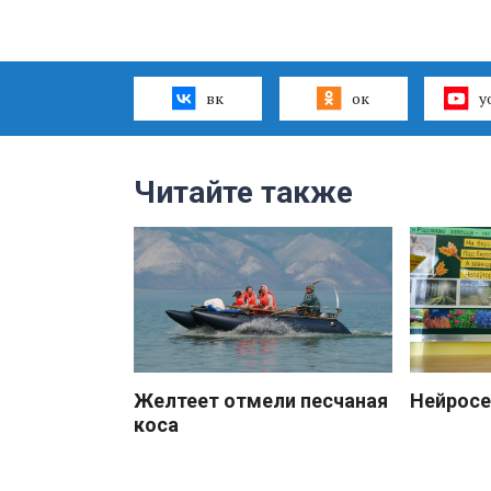
вк
ок
y
Читайте также
Желтеет отмели песчаная
Нейросе
коса