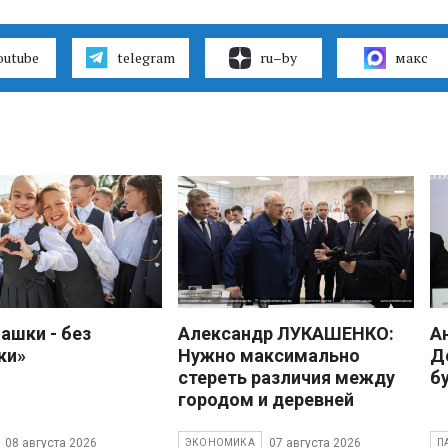
outube
telegram
ru–by
макс
ашки - без
Александр ЛУКАШЕНКО:
А
ки»
Нужно максимально
Д
стереть различия между
б
городом и деревней
08 августа 2026
07 августа 2026
ЭКОНОМИКА
П