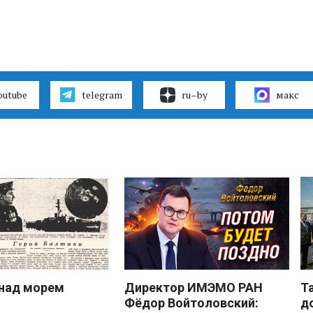
outube
telegram
ru–by
макс
над морем
Директор ИМЭМО РАН
Т
Фёдор Войтоловский:
д