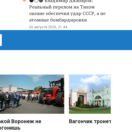
⚫️⚪️🟤 Владимир Джабаров:
Реальный перелом на Тихом
океане обеспечил удар СССР, а не
атомные бомбардировки
06 августа 2026, 21:44
акой Воронеж не
Вагончик тронется
огонишь