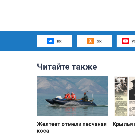
вк
ок
y
Читайте также
Желтеет отмели песчаная
Крылья 
коса