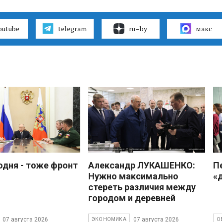
outube
telegram
ru–by
макс
одня - тоже фронт
Александр ЛУКАШЕНКО:
П
Нужно максимально
«
стереть различия между
городом и деревней
07 августа 2026
07 августа 2026
ЭКОНОМИКА
О