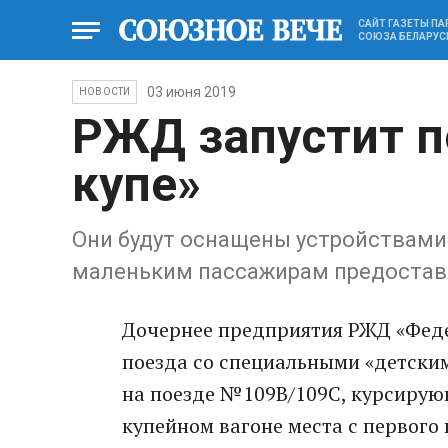
САЙТ ГАЗЕТЫ П
СОЮЗА БЕЛАРУС
03 июня 2019
НОВОСТИ
РЖД запустит п
купе»
Они будут оснащены устройствами о
маленьким пассажирам предоставя
Дочернее предприятия РЖД «Феде
поезда со специальными «детским
на поезде №109В/109С, курсирую
купейном вагоне места с первого 