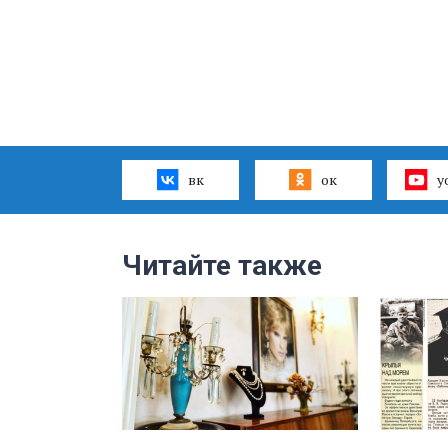
вк
ок
y
Читайте также