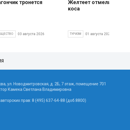
агончик тронется
Желтеет отмели песчан
коса
03 августа 2026
01 августа 2026
БЩЕСТВО
ТУРИЗМ
ИЯ
ква, ул. Новодмитровская, д. 2Б, 7 этаж, помещение 701
ктор Камека Светлана Владимировна
вторских прав: 8 (495) 637-64-88 (доб.8800)