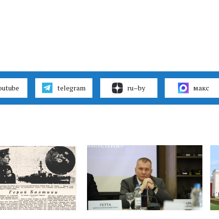
outube
telegram
ru–by
макс