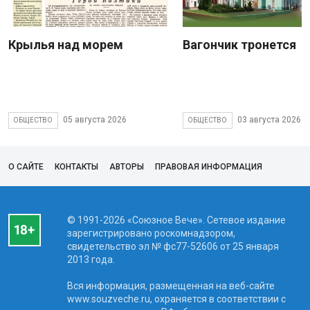
Крылья над морем
Вагончик тронется
05 августа 2026
03 августа 2026
ОБЩЕСТВО
ОБЩЕСТВО
О САЙТЕ
КОНТАКТЫ
АВТОРЫ
ПРАВОВАЯ ИНФОРМАЦИЯ
© 1991-2026 «Союзное Вече». Сетевое издание
зарегистрировано роскомнадзором,
свидетельство эл № фc77-52606 от 25 января
2013 года.
Вся информация, размещенная на веб-сайте
www.souzveche.ru, охраняется в соответствии с