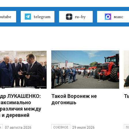
outube
telegram
ru–by
макс
ндр ЛУКАШЕНКО:
Такой Воронеж не
Т
максимально
догонишь
 различия между
 и деревней
07 августа 2026
29 июля 2026
А
СОЮЗНОЕ
П