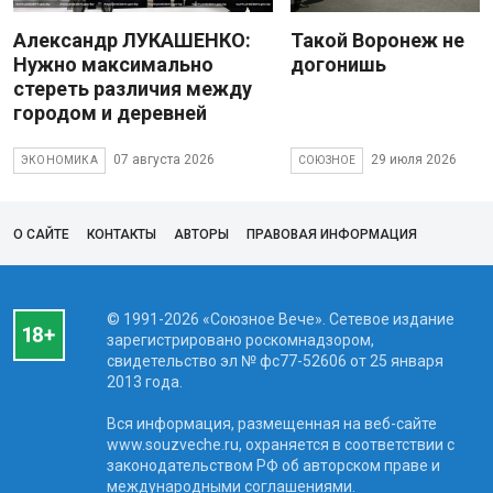
Александр ЛУКАШЕНКО:
Такой Воронеж не
Нужно максимально
догонишь
стереть различия между
городом и деревней
07 августа 2026
29 июля 2026
ЭКОНОМИКА
СОЮЗНОЕ
О САЙТЕ
КОНТАКТЫ
АВТОРЫ
ПРАВОВАЯ ИНФОРМАЦИЯ
© 1991-2026 «Союзное Вече». Сетевое издание
зарегистрировано роскомнадзором,
свидетельство эл № фc77-52606 от 25 января
2013 года.
Вся информация, размещенная на веб-сайте
www.souzveche.ru, охраняется в соответствии с
законодательством РФ об авторском праве и
международными соглашениями.