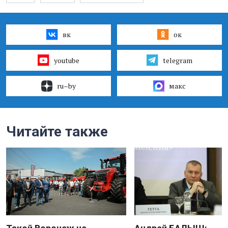
вк
ок
youtube
telegram
ru–by
макс
Читайте также