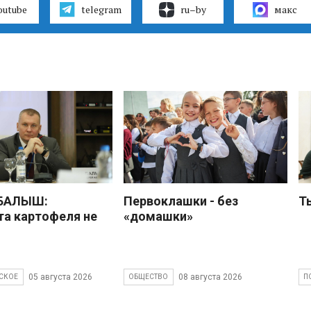
outube
telegram
ru–by
макс
 БАЛЫШ:
Первоклашки - без
Т
а картофеля не
«домашки»
05 августа 2026
08 августа 2026
СКОЕ
ОБЩЕСТВО
П