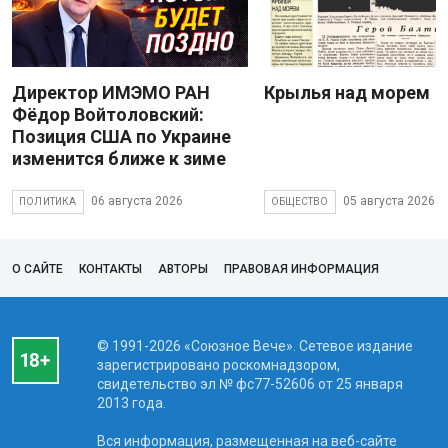
Директор ИМЭМО РАН
Крылья над морем
Фёдор Войтоловский:
Позиция США по Украине
изменится ближе к зиме
06 августа 2026
05 августа 2026
ПОЛИТИКА
ОБЩЕСТВО
О САЙТЕ
КОНТАКТЫ
АВТОРЫ
ПРАВОВАЯ ИНФОРМАЦИЯ
© 1991-2026 «Союзное Вече». Сетевое издание
зарегистрировано роскомнадзором,
свидетельство эл № фc77-52606 от 25 января
2013 года.
Вся информация, размещенная на веб-сайте