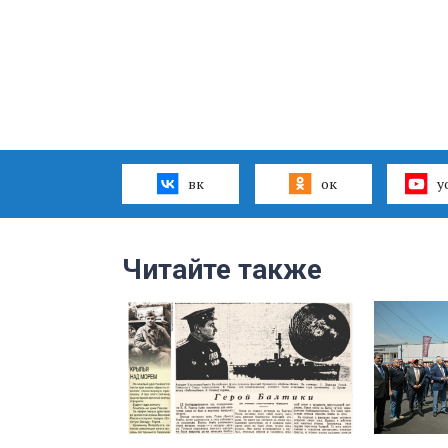
вк
ок
y
Читайте также