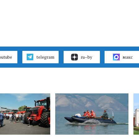
outube
telegram
ru–by
макс