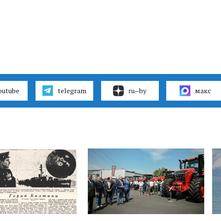
outube
telegram
ru–by
макс