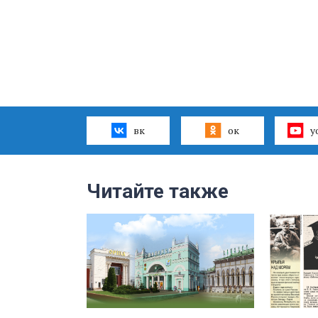
вк
ок
y
Читайте также