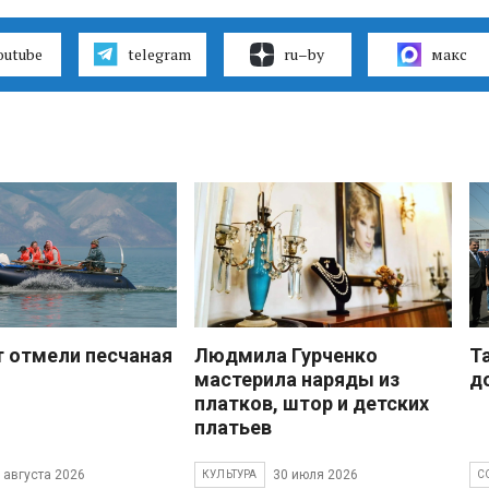
outube
telegram
ru–by
макс
 отмели песчаная
Людмила Гурченко
Т
мастерила наряды из
д
платков, штор и детских
платьев
 августа 2026
30 июля 2026
КУЛЬТУРА
С