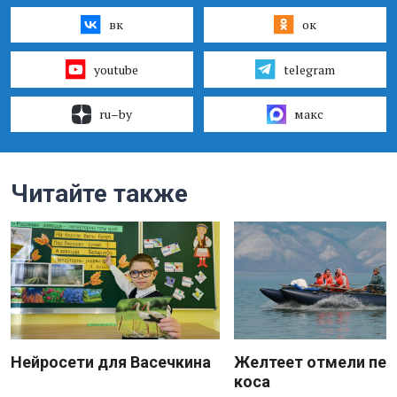
вк
ок
youtube
telegram
ru–by
макс
Читайте также
Нейросети для Васечкина
Желтеет отмели пес
коса