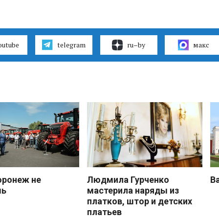
outube
telegram
ru–by
макс
оронеж не
Людмила Гурченко
В
шь
мастерила наряды из
платков, штор и детских
платьев