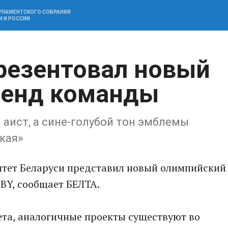
АРЛАМЕНТСКОГО СОБРАНИЯ
И И РОССИИ
резентовал новый
ренд команды
аист, а сине-голубой тон эмблемы
кая»
тет Беларуси представил новый олимпийский
BY, сообщает БЕЛТА.
ета, аналогичные проекты существуют во