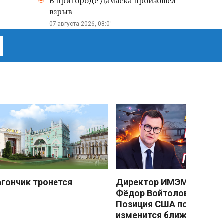
В пригороде Дамаска произошел
взрыв
07 августа 2026, 08:01
агончик тронется
Директор ИМЭМО РАН
Фёдор Войтоловский:
Позиция США по Украин
изменится ближе к зиме