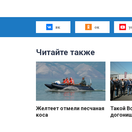
вк
ок
y
Читайте также
Желтеет отмели песчаная
Такой В
коса
догони