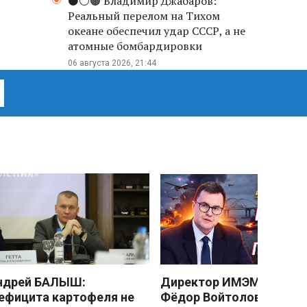
⚫️⚪️🟤 Владимир Джабаров:
Реальный перелом на Тихом
океане обеспечил удар СССР, а не
атомные бомбардировки
06 августа 2026, 21:44
ндрей БАЛЫШ:
Директор ИМЭМО РАН
ефицита картофеля не
Фёдор Войтоловский: