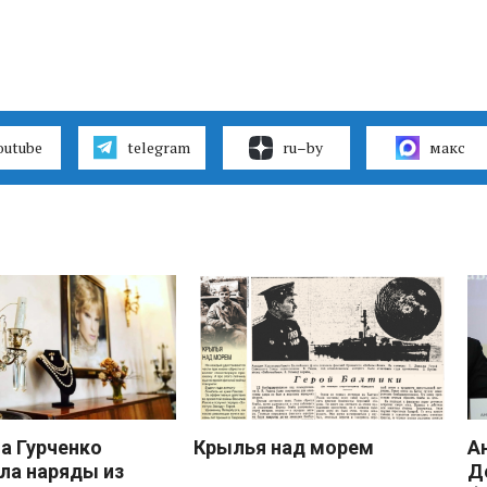
outube
telegram
ru–by
макс
 Гурченко
Крылья над морем
А
ла наряды из
Д