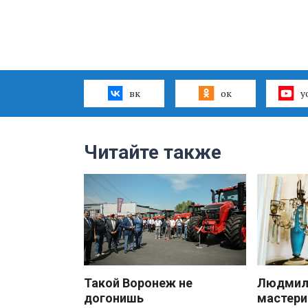
вк
ок
y
Читайте также
Такой Воронеж не
Людмила
догонишь
мастери