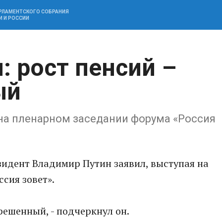
АРЛАМЕНТСКОГО СОБРАНИЯ
И И РОССИИ
: рост пенсий –
ый
 на пленарном заседании форума «Россия
езидент Владимир Путин заявил, выступая на
сия зовет».
 решенный, - подчеркнул он.