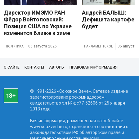
Директор ИМЭМО РАН
Андрей БАЛЫШ:
Фёдор Войтоловский:
Дефицита картофеля
Позиция США по Украине
будет
изменится ближе к зиме
06 августа 2026
05 августа 
ПОЛИТИКА
ПАРЛАМЕНТСКОЕ
О САЙТЕ
КОНТАКТЫ
АВТОРЫ
ПРАВОВАЯ ИНФОРМАЦИЯ
© 1991-2026 «Союзное Вече». Сетевое издание
зарегистрировано роскомнадзором,
свидетельство эл № фc77-52606 от 25 января
2013 года.
Вся информация, размещенная на веб-сайте
www.souzveche.ru, охраняется в соответствии с
законодательством РФ об авторском праве и
международными соглашениями.