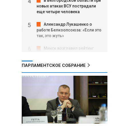
В Белгородской области при
новых атаках ВСУ пострадали
еще четыре человека
Александр Лукашенко о
работе Белкоопсоюза: «Если это
так, это жуть»
Минск возглавил рейтинг
самых популярных зарубежных
городов у российских туристов
ПАРЛАМЕНТСКОЕ СОБРАНИЕ
Минобороны РФ: при
освобождении Анискино ВСУ
понесли большие потери, часть
военных сдалась в плен
Александр Лукашенко:
Россияне «услышали батьку» и
скупают пустующие дома в
белорусских деревнях