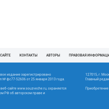
 САЙТЕ
КОНТАКТЫ
АВТОРЫ
ПРАВОВАЯ ИНФОРМАЦ
евое издание зарегистрировано
127015, г. Мос
 № фc77-52606 от 25 января 2013 года.
Главный реда
веб-сайте www.souzveche.ru, охраняется
Приобретение а
ом РФ об авторском праве и