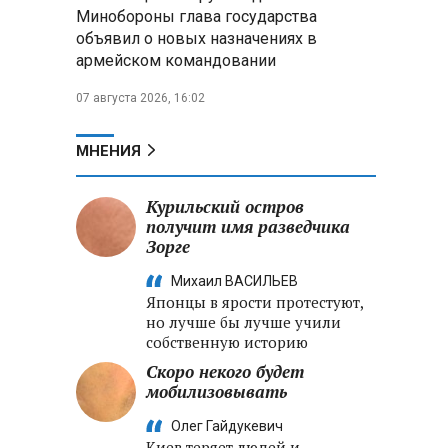
Александр Лукашенко:
Минобороны глава государства
Хотите «собирать сливки» в
объявил о новых назначениях в
городах — отвечайте и за
армейском командовании
отдалённые деревни
07 августа 2026, 16:02
Минобороны РФ: установлен
контроль над Анискино в
Харьковской области
МНЕНИЯ
ФСБ и МВД накрыли сеть
Курильский остров
криптообменников в «Москва-
получит имя разведчика
Сити», через которую
Зорге
украинские call-центры
выводили похищенные деньги
Михаил ВАСИЛЬЕВ
Японцы в ярости протестуют,
но лучше бы лучше учили
собственную историю
Скоро некого будет
мобилизовывать
Олег Гайдукевич
Киев теряет людей и