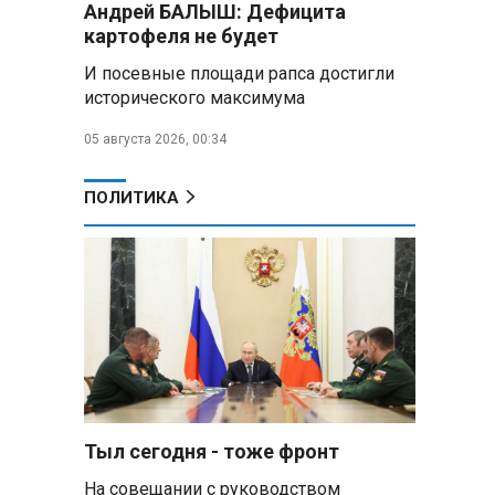
Андрей БАЛЫШ: Дефицита
Алесандр Лукашенко назвал
картофеля не будет
работу сельской торговли
«неудовлетворительной» и
И посевные площади рапса достигли
возмутился «просрочкой и
исторического максимума
тухлятиной»
05 августа 2026, 00:34
Владимир Путин обсудил с
Совбезом дополнительные
меры по защите инфраструктуры
ПОЛИТИКА
от терактов
Минобороны РФ: «Искандер»
уничтожил эшелон с техникой
ВСУ в Днепропетровской
области
Главы правительств ЕАЭС
подписали три соглашения по
e‑торговле, биржевому рынку и
ученым званиям
Тыл сегодня - тоже фронт
На совещании с руководством