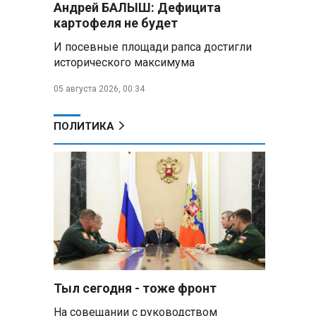
Андрей БАЛЫШ: Дефицита
самых популярных зарубежных
картофеля не будет
городов у российских туристов
И посевные площади рапса достигли
Минобороны РФ: при
исторического максимума
освобождении Анискино ВСУ
понесли большие потери, часть
05 августа 2026, 00:34
военных сдалась в плен
ПОЛИТИКА
Александр Лукашенко:
Россияне «услышали батьку» и
скупают пустующие дома в
белорусских деревнях
Алесандр Лукашенко назвал
работу сельской торговли
«неудовлетворительной» и
возмутился «просрочкой и
тухлятиной»
Тыл сегодня - тоже фронт
Владимир Путин обсудил с
Совбезом дополнительные
На совещании с руководством