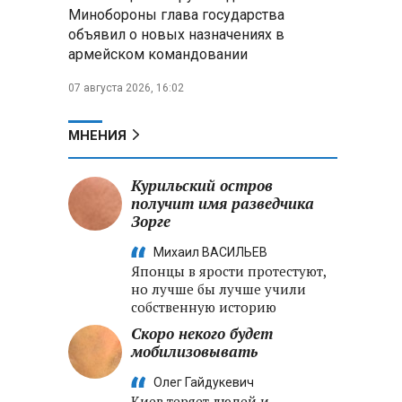
меры по защите инфраструктуры
Минобороны глава государства
от терактов
объявил о новых назначениях в
армейском командовании
Минобороны РФ: «Искандер»
уничтожил эшелон с техникой
07 августа 2026, 16:02
ВСУ в Днепропетровской
области
МНЕНИЯ
Главы правительств ЕАЭС
подписали три соглашения по
Курильский остров
e‑торговле, биржевому рынку и
получит имя разведчика
ученым званиям
Зорге
Михаил ВАСИЛЬЕВ
Японцы в ярости протестуют,
но лучше бы лучше учили
собственную историю
Скоро некого будет
мобилизовывать
Олег Гайдукевич
Киев теряет людей и