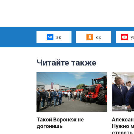
вк
ок
y
Читайте также
Такой Воронеж не
Алекса
догонишь
Нужно 
стереть