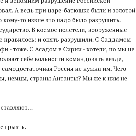
ше и вспомним разрушение Российской
овал. А ведь при царе-батюшке были и золотой
о кому-то извне это надо было разрушить.
осударство. В космос полетели, вооруженные
е нравилось: и опять разрушили. С Саддамом
и - тоже. С Асадом в Сирии - хотели, но мы не
воляют себе вольности командовать везде,
, самодостаточная Россия не нужна им. Чего
ы, немцы, страны Антанты? Мы же к ним не
 оставляют…
с грызть.