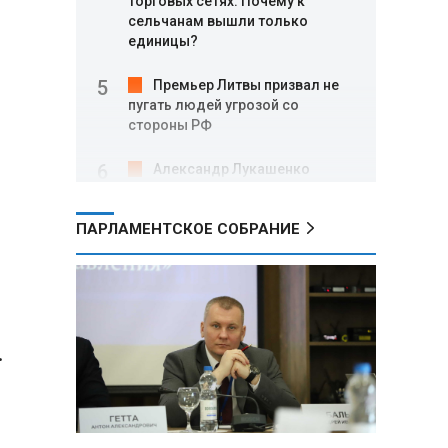
торговых сетях: Почему к
сельчанам вышли только
единицы?
Премьер Литвы призвал не
пугать людей угрозой со
стороны РФ
Александр Лукашенко
подарили белорусский бинокль,
изготовленный по стандартам
ПАРЛАМЕНТСКОЕ СОБРАНИЕ
НАТО
В Белгородской области при
новых атаках ВСУ пострадали
еще четыре человека
с
…
Александр Лукашенко о
работе Белкоопсоюза: «Если это
так, это жуть»
Минск возглавил рейтинг