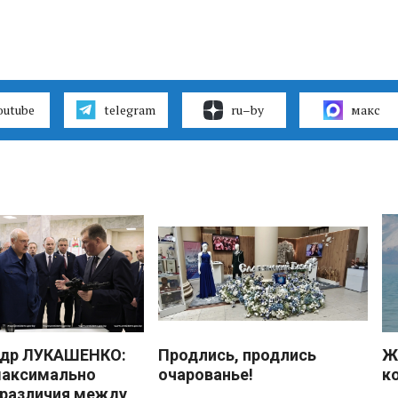
outube
telegram
ru–by
макс
ндр ЛУКАШЕНКО:
Продлись, продлись
Ж
максимально
очарованье!
к
 различия между