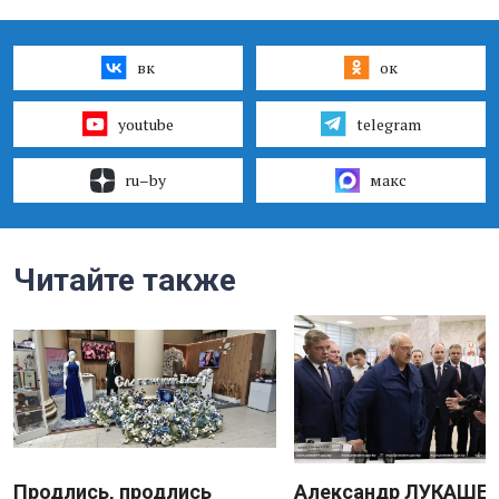
вк
ок
youtube
telegram
ru–by
макс
Читайте также
Продлись, продлись
Александр ЛУКАШЕН