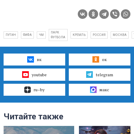
ПАРК
ПУТИН
ФИФА
ЧМ
КРЕМЛЬ
РОССИЯ
МОСКВА
ФУТБОЛА
вк
ок
youtube
telegram
ru–by
макс
Читайте также