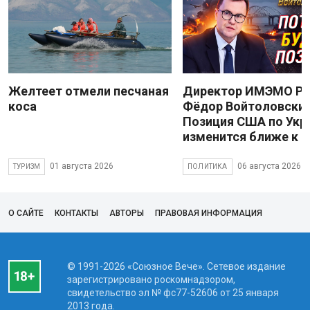
Желтеет отмели песчаная
Директор ИМЭМО Р
коса
Фёдор Войтоловский
Позиция США по Укр
изменится ближе к 
01 августа 2026
06 августа 2026
ТУРИЗМ
ПОЛИТИКА
О САЙТЕ
КОНТАКТЫ
АВТОРЫ
ПРАВОВАЯ ИНФОРМАЦИЯ
© 1991-2026 «Союзное Вече». Сетевое издание
зарегистрировано роскомнадзором,
свидетельство эл № фc77-52606 от 25 января
2013 года.