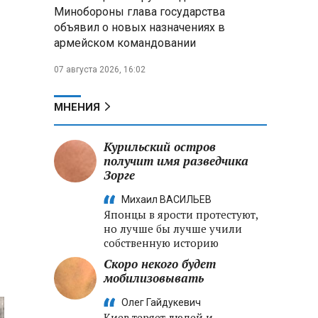
Александр Лукашенко:
Минобороны глава государства
Хотите «собирать сливки» в
объявил о новых назначениях в
городах — отвечайте и за
армейском командовании
отдалённые деревни
07 августа 2026, 16:02
Минобороны РФ: установлен
контроль над Анискино в
Харьковской области
МНЕНИЯ
ФСБ и МВД накрыли сеть
Курильский остров
криптообменников в «Москва-
получит имя разведчика
Сити», через которую
Зорге
украинские call-центры
в
выводили похищенные деньги
Михаил ВАСИЛЬЕВ
Японцы в ярости протестуют,
но лучше бы лучше учили
собственную историю
Скоро некого будет
мобилизовывать
Олег Гайдукевич
Киев теряет людей и