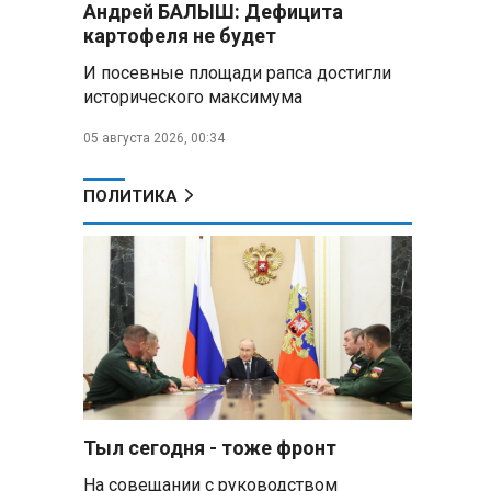
Андрей БАЛЫШ: Дефицита
Алесандр Лукашенко назвал
картофеля не будет
работу сельской торговли
«неудовлетворительной» и
И посевные площади рапса достигли
возмутился «просрочкой и
исторического максимума
тухлятиной»
05 августа 2026, 00:34
Владимир Путин обсудил с
Совбезом дополнительные
меры по защите инфраструктуры
ПОЛИТИКА
от терактов
Минобороны РФ: «Искандер»
уничтожил эшелон с техникой
ВСУ в Днепропетровской
области
Главы правительств ЕАЭС
подписали три соглашения по
e‑торговле, биржевому рынку и
ученым званиям
Тыл сегодня - тоже фронт
На совещании с руководством