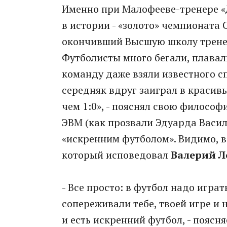
Именно при Малофееве-тренере «
в истории - «золото» чемпионата 
окончивший Высшую школу тренер
Футболисты много бегали, плавали
команду даже взяли известного сп
середняк вдруг заиграл в красив
чем 1:0», - пояснял свою филосо
ЭВМ (как прозвали Эдуарда Васил
«искренним футболом». Видимо, в
который исповедовал
Валерий Л
- Все просто: в футбол надо игра
сопереживали тебе, твоей игре и 
и есть искренний футбол, - поясн