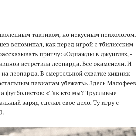
иколепным тактиком, но искусным психологом.
в вспоминал, как перед игрой с тбилисским
ассказывать притчу: «Однажды в джунглях, -
авианов встретила леопарда. Все окаменели. И
 на леопарда. В смертельной схватке хищник
я остальным павианам убежать». Здесь Малофее
на футболистов: «Так кто мы? Трусливые
льный заряд сделал свое дело. Ту игру с
0.