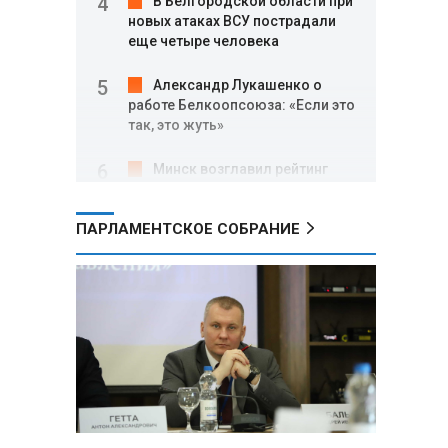
В Белгородской области при
новых атаках ВСУ пострадали
еще четыре человека
Александр Лукашенко о
работе Белкоопсоюза: «Если это
так, это жуть»
Минск возглавил рейтинг
самых популярных зарубежных
городов у российских туристов
ПАРЛАМЕНТСКОЕ СОБРАНИЕ
Минобороны РФ: при
освобождении Анискино ВСУ
понесли большие потери, часть
военных сдалась в плен
Александр Лукашенко:
Россияне «услышали батьку» и
скупают пустующие дома в
белорусских деревнях