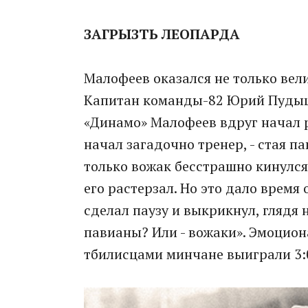
ЗАГРЫЗТЬ ЛЕОПАРДА
Малофеев оказался не только вел
Капитан команды-82 Юрий Пудыше
«Динамо» Малофеев вдруг начал р
начал загадочно тренер, - стая п
только вожак бесстрашно кинулся
его растерзал. Но это дало врем
сделал паузу и выкрикнул, глядя 
павианы? Или - вожаки». Эмоциона
тбилисцами минчане выиграли 3: