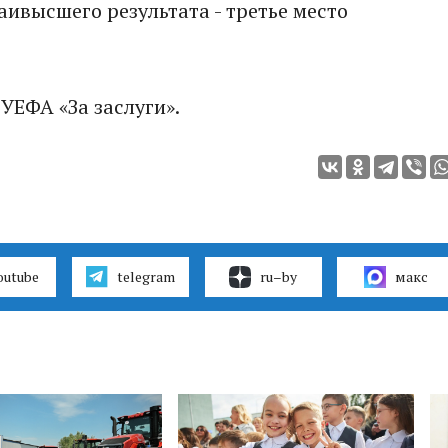
аивысшего результата - третье место
ЕФА «За заслуги».
outube
telegram
ru–by
макс