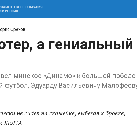
АРЛАМЕНТСКОГО СОБРАНИЯ
И И РОССИИ
орис Орехов
ютер, а гениальный
ивел минское «Динамо» к большой победе
й футбол, Эдуарду Васильевичу Малофеев
ски не сидел на скамейке, выбегал к бровке,
о: БЕЛТА