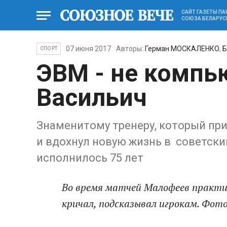
САЙТ ГАЗЕТЫ П
СОЮЗА БЕЛАРУС
07 июня 2017
Авторы:
Герман МОСКАЛЕНКО
,
Б
СПОРТ
ЭВМ - не компь
Васильич
Знаменитому тренеру, который пр
и вдохнул новую жизнь в советски
исполнилось 75 лет
Во время матчей Малофеев практиче
кричал, подсказывал игрокам. Фот