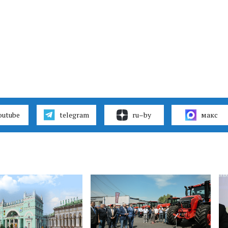
outube
telegram
ru–by
макс