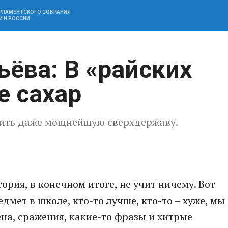
АРЛАМЕНТСКОГО СОБРАНИЯ
И И РОССИИ
ьёва: В «райских
е сахар
шить даже мощнейшую сверхдержаву.
тория, в конечном итоге, не учит ничему. Вот
едмет в школе, кто-то лучше, кто-то – хуже, мы
а, сражения, какие-то фразы и хитрые