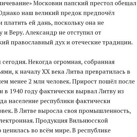
оличевание» Московии папский престол обещал
 Однако наш великий предок предпочёл
 платить ей дань, поскольку она не
 и Веру. Александр не отступил от
кий православный дух и отеческие традиции.
 сегодня. Некогда огромная, собранная
ми, к началу XX века Литва превратилась в
ием менее 2 млн человек. Прирост пошёл после
н в 1940 году фактически вырвал Литву из
ода население республики фактически
ловек. В Литве выросла своя промышленность,
электронная. Продукция Вильнюсской
ценилась во всём мире. В республике