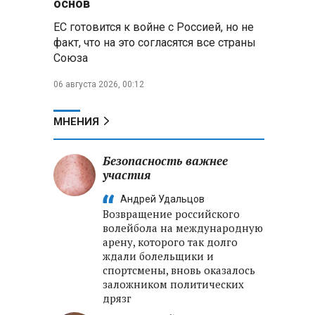
основ
выиграли все золотые медали
ЕС готовится к войне с Россией, но не
первого дня Кубка мира по
зимнему плаванию
факт, что на это согласятся все страны
Союза
Александр Новак:
06 августа 2026, 00:12
Независимые АЗС начнут
снабжать топливом через
региональных операторов
МНЕНИЯ
Беларусь и Россия
усиливают сотрудничество по
Безопасность важнее
реализации Целей устойчивого
участия
развития
Андрей Удальцов
Возвращение российского
Минобороны РФ:
волейбола на международную
Освобождены Зарница и
арену, которого так долго
Рыжевка
ждали болельщики и
спортсмены, вновь оказалось
заложником политических
дрязг