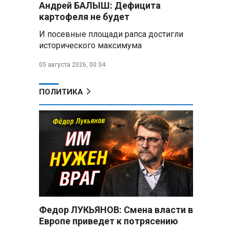
Андрей БАЛЫШ: Дефицита
Пять месяцев один на
картофеля не будет
позиции: боец с позывным Гуль
И посевные площади рапса достигли
отбивал атаки ВСУ под ударами
исторического максимума
дронов
05 августа 2026, 00:34
Владимир Путин:
Безопасность в Белгородской
области — главный приоритет, но
ПОЛИТИКА
соцвопросы забывать нельзя
Год колонии за попытку
«пересидеть» призыв в России:
жителя Славгородского района
осудили за уклонение от
службы
В Свердловской области
взорван автомобиль директора
производителя дронов «Упырь»
Федор ЛУКЬЯНОВ: Смена власти в
Европе приведет к потрясению
Российские пловцы