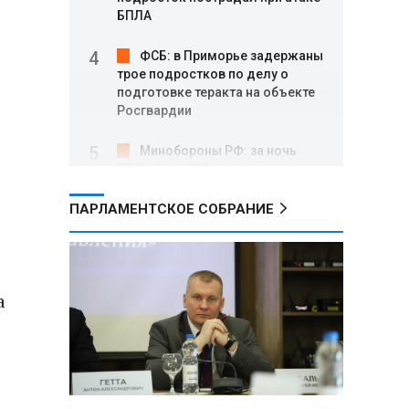
БПЛА
ФСБ: в Приморье задержаны
трое подростков по делу о
подготовке теракта на объекте
Росгвардии
Минобороны РФ: за ночь
ПВО сбила 605 украинских
беспилотников над Россией и
акваторией Черного и Азовского
ПАРЛАМЕНТСКОЕ СОБРАНИЕ
морей
Где проголосовать
россиянам в Беларуси на
а
выборах в Госдуму 20 сентября
В ООН осудили атаки,
приведшие к гибели детей в
Белгородской области и под
Геленджиком