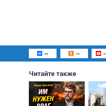
вк
ок
y
Читайте также