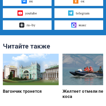
вк
ок
youtube
telegram
ru–by
макс
Читайте также
Вагончик тронется
Желтеет отмели пес
коса