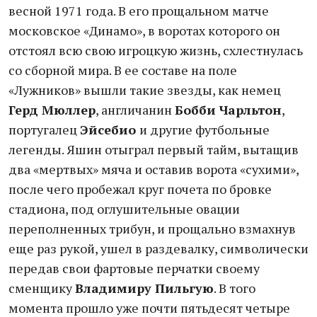
весной 1971 года. В его прощальном матче
московское «Динамо», в воротах которого он
отстоял всю свою игроцкую жизнь, схлестнулась
со сборной мира. В ее составе на поле
«Лужников» вышли такие звезды, как немец
Герд Мюллер
, англичанин
Бобби Чарльтон
,
португалец
Эйсебио
и другие футбольные
легенды. Яшин отыграл первый тайм, вытащив
два «мертвых» мяча и оставив ворота «сухими»,
после чего пробежал круг почета по бровке
стадиона, под оглушительные овации
переполненных трибун, и прощально взмахнув
еще раз рукой, ушел в раздевалку, символически
передав свои фартовые перчатки своему
сменщику
Владимиру Пильгую
. В того
момента прошло уже почти пятьдесят четыре