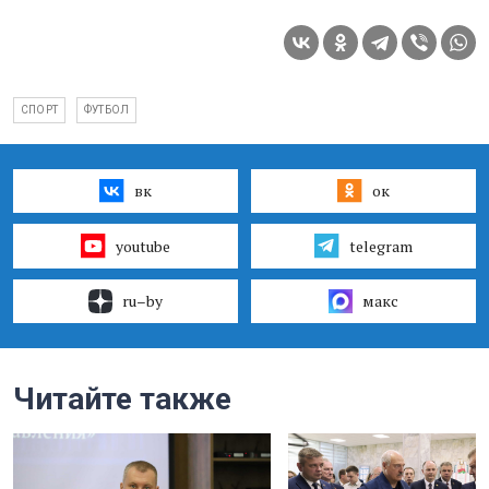
СПОРТ
ФУТБОЛ
вк
ок
youtube
telegram
ru–by
макс
Читайте также