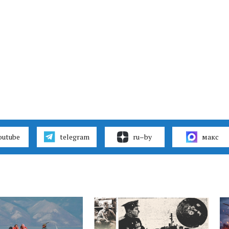
outube
telegram
ru–by
макс