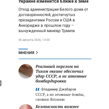
Украине изменится ближе к зиме
летательных аппаратов
Отход администрации Белого дома от
договорённостей, достигнутых
Президент Алжира готовится
президентами России и США в
к визиту в Беларусь — МИД
Алжира
Анкоридже в прошлом году –
вынужденный манёвр Трампа
Лантратова: судьба около
06 августа 2026, 14:00
300 жителей Курской области,
попавших в плен после
вторжения боевиков, остается
МНЕНИЯ
неизвестной
Реальный перелом на
Второй энергоблок БелАЭС
вновь вышел на номинальную
Тихом океане обеспечил
мощность после диагностики
удар СССР, а не атомные
оборудования
бомбардировки
Владимир Джабаров
СССР, а не атомные бомбы,
сломил Японию
Безопасность важнее