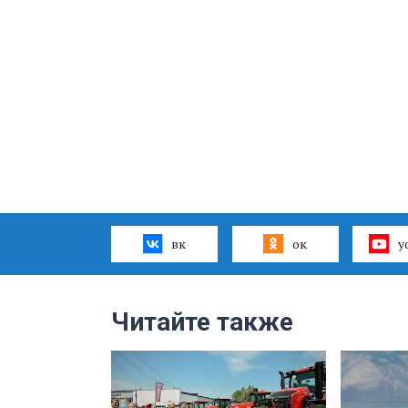
вк
ок
y
Читайте также