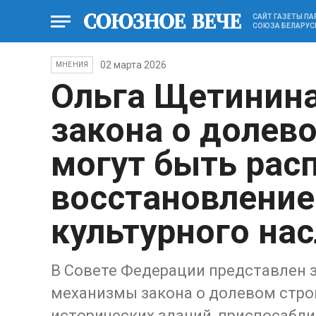
САЙТ ГАЗЕТЫ П
СОЮЗА БЕЛАРУС
02 марта 2026
МНЕНИЯ
Ольга Щетинин
закона о долев
могут быть рас
восстановление
культурного на
В Совете Федерации представлен 
механизмы закона о долевом стро
исторических зданий, приспосабл