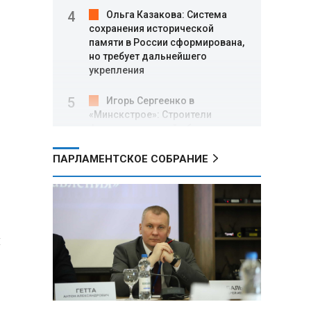
Ольга Казакова: Система
сохранения исторической
памяти в России сформирована,
но требует дальнейшего
укрепления
Игорь Сергеенко в
«Минскстрое»: Строители
формируют новый облик страны
и должны активнее участвовать
в улучшении охраны труда
ПАРЛАМЕНТСКОЕ СОБРАНИЕ
МИД РФ: Поездка
Зеленского в США не принесла
ожидаемых результатов
и
Белорусские школьники
собрали первые «космические»
томаты из семян, побывавших
на орбите