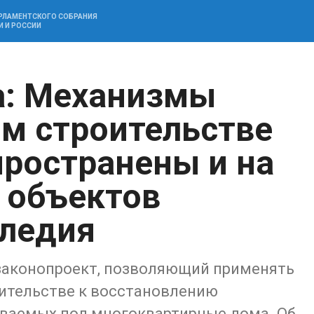
АРЛАМЕНТСКОГО СОБРАНИЯ
И И РОССИИ
а: Механизмы
ом строительстве
пространены и на
 объектов
следия
законопроект, позволяющий применять
ительстве к восстановлению
иваемых под многоквартирные дома. Об