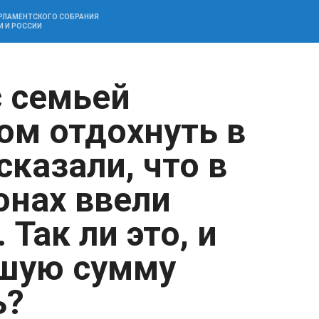
АРЛАМЕНТСКОГО СОБРАНИЯ
И И РОССИИ
с семьей
м отдохнуть в
сказали, что в
онах ввели
Так ли это, и
ьшую сумму
ь?