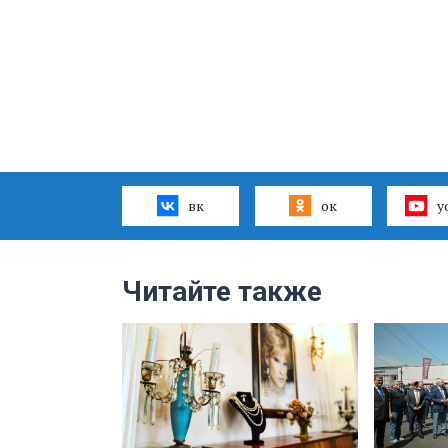
вк
ок
y
Читайте также