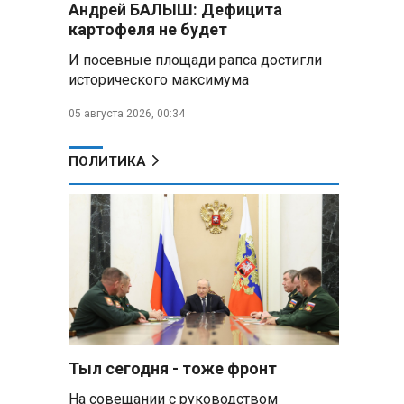
Андрей БАЛЫШ: Дефицита
Алесандр Лукашенко назвал
картофеля не будет
работу сельской торговли
«неудовлетворительной» и
И посевные площади рапса достигли
возмутился «просрочкой и
исторического максимума
тухлятиной»
05 августа 2026, 00:34
Владимир Путин обсудил с
Совбезом дополнительные
меры по защите инфраструктуры
ПОЛИТИКА
от терактов
Минобороны РФ: «Искандер»
уничтожил эшелон с техникой
ВСУ в Днепропетровской
области
Главы правительств ЕАЭС
подписали три соглашения по
e‑торговле, биржевому рынку и
ученым званиям
Тыл сегодня - тоже фронт
На совещании с руководством