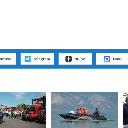
outube
telegram
ru–by
макс