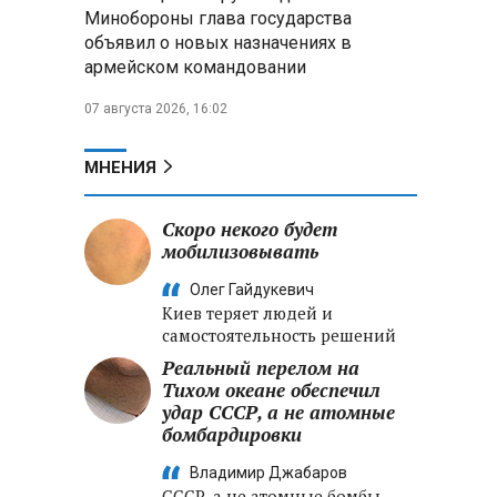
Александр Лукашенко:
Минобороны глава государства
Хотите «собирать сливки» в
объявил о новых назначениях в
городах — отвечайте и за
армейском командовании
отдалённые деревни
07 августа 2026, 16:02
Минобороны РФ: установлен
контроль над Анискино в
Харьковской области
МНЕНИЯ
ФСБ и МВД накрыли сеть
Скоро некого будет
криптообменников в «Москва-
мобилизовывать
Сити», через которую
украинские call-центры
Олег Гайдукевич
выводили похищенные деньги
Киев теряет людей и
самостоятельность решений
Реальный перелом на
Тихом океане обеспечил
удар СССР, а не атомные
бомбардировки
Владимир Джабаров
СССР, а не атомные бомбы,