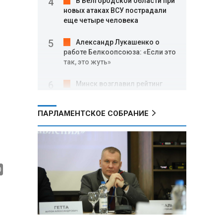
В Белгородской области при
новых атаках ВСУ пострадали
еще четыре человека
Александр Лукашенко о
работе Белкоопсоюза: «Если это
так, это жуть»
Минск возглавил рейтинг
самых популярных зарубежных
городов у российских туристов
ПАРЛАМЕНТСКОЕ СОБРАНИЕ
Минобороны РФ: при
освобождении Анискино ВСУ
понесли большие потери, часть
военных сдалась в плен
Александр Лукашенко:
Россияне «услышали батьку» и
скупают пустующие дома в
белорусских деревнях