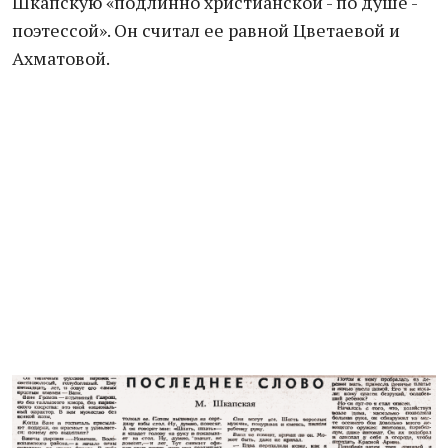
Шкапскую «подлинно христианской - по душе -
поэтессой». Он считал ее равной Цветаевой и
Ахматовой.