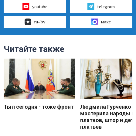
youtube
telegram
ru–by
макс
Читайте также
Тыл сегодня - тоже фронт
Людмила Гурченко
мастерила наряды и
платков, штор и дет
платьев