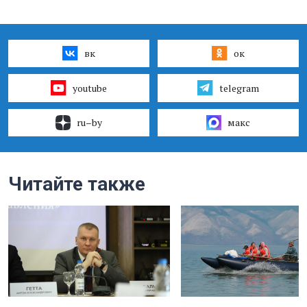
вк
ок
youtube
telegram
ru–by
макс
Читайте также