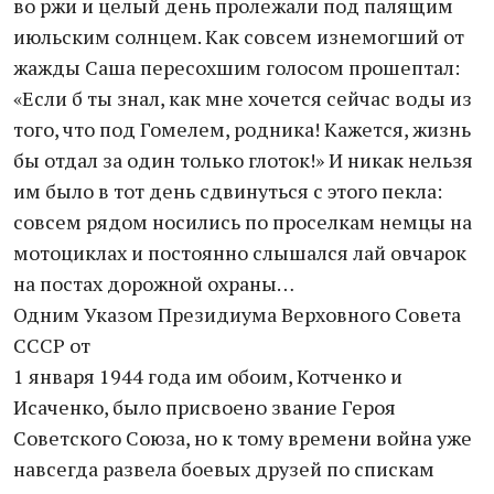
во ржи и целый день пролежали под палящим
июльским солнцем. Как совсем изнемогший от
жажды Саша пересохшим голосом прошептал:
«Если б ты знал, как мне хочется сейчас воды из
того, что под Гомелем, родника! Кажется, жизнь
бы отдал за один только глоток!» И никак нельзя
им было в тот день сдвинуться с этого пекла:
совсем рядом носились по проселкам немцы на
мотоциклах и постоянно слышался лай овчарок
на постах дорожной охраны…
Одним Указом Президиума Верховного Совета
СССР от
1 января 1944 года им обоим, Котченко и
Исаченко, было присвоено звание Героя
Советского Союза, но к тому времени война уже
навсегда развела боевых друзей по спискам